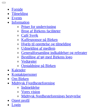
Forside
Tilmelding
Events
Information
Priser for undervisning
Brug af Birkens faciliteter
Café Svejk
Kaffesponsor på Birken
Hjælp til oprettelse og tilmelding
Udmelding af medlem
Generalforsamling indkaldelser og referater
Bestilling af tøj med Birkens logo
Vedtægter
Opstaldning på Birken
Kalender
Kontaktpersoner
Om Birken
Midtjysk Fjordhesteforening
Indmeldelse
Vores vision
Midtjysk fjordhesteforenings bestyrelse
Opret profil
Login