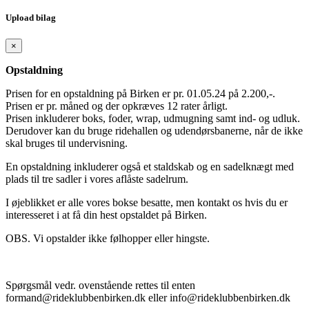
Upload bilag
×
Opstaldning
Prisen for en opstaldning på Birken er pr. 01.05.24 på 2.200,-.
Prisen er pr. måned og der opkræves 12 rater årligt.
Prisen inkluderer boks, foder, wrap, udmugning samt ind- og udluk.
Derudover kan du bruge ridehallen og udendørsbanerne, når de ikke
skal bruges til undervisning.
En opstaldning inkluderer også et staldskab og en sadelknægt med
plads til tre sadler i vores aflåste sadelrum.
I øjeblikket er alle vores bokse besatte, men kontakt os hvis du er
interesseret i at få din hest opstaldet på Birken.
OBS. Vi opstalder ikke følhopper eller hingste.
Spørgsmål vedr. ovenstående rettes til enten
formand@rideklubbenbirken.dk eller info@rideklubbenbirken.dk