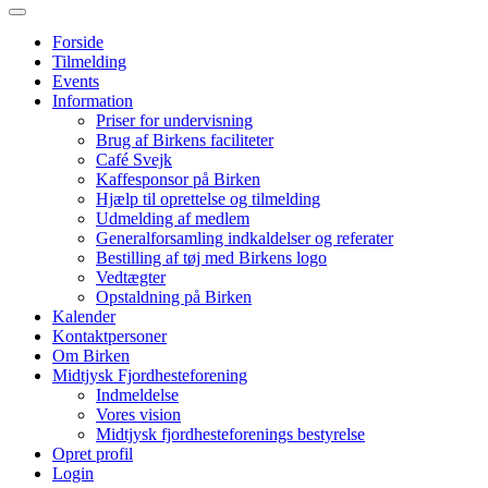
Forside
Tilmelding
Events
Information
Priser for undervisning
Brug af Birkens faciliteter
Café Svejk
Kaffesponsor på Birken
Hjælp til oprettelse og tilmelding
Udmelding af medlem
Generalforsamling indkaldelser og referater
Bestilling af tøj med Birkens logo
Vedtægter
Opstaldning på Birken
Kalender
Kontaktpersoner
Om Birken
Midtjysk Fjordhesteforening
Indmeldelse
Vores vision
Midtjysk fjordhesteforenings bestyrelse
Opret profil
Login